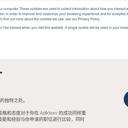
ur computer. These cookies are used to collect information about how you interact w
on in order to improve and customize your browsing experience and for analytics an
To find out more about the cookies we use, see our Privacy Policy
on’t be tracked when you visit this website. A single cookie will be used in your b
User Retention
User Acquisition
Show submenu for Us
才
你的独特之处。
态度对于你在 Adikteev 的成功同样重
技能和经验与你申请的职位进行比较，同时