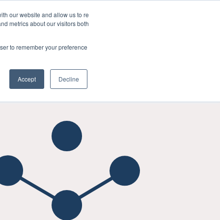
简体中文
ith our website and allow us to re
Show subme
d metrics about our visitors both
rowser to remember your preference
FAQ
Resources
Company
er Retention
Show submenu for User Acquisition
Show submenu for FAQ
Show submenu for Resources
Show submenu
Accept
Decline